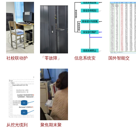
工厂能耗监
中的设备管
理系统PMS
守 上海金
控与历史数
理与信息系
新功能上线
融基础设施
据处理服务
统运维服务
智能化运营
平稳运行的
协同策略
体验全面升
背后
级
社校联动护
「零故障」
信息系统安
国外智能交
航线上教
服务与数字
全等级保护
通系统发展
学，封校不
化赋能 解
测评与运行
现状及其信
停学——辽
析兴仁供电
维护服务的
息系统运行
宁城建学院
局双向保障
深度协同
维护服务解
信息系统运
模式
析
维纪实
从挖光缆到
聚焦期末聚
剪网线 蚂
力教学服务