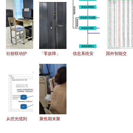
控与历史数
理与信息系
新功能上线
融基础设施
据处理服务
统运维服务
智能化运营
平稳运行的
协同策略
体验全面升
背后
级
社校联动护
「零故障」
信息系统安
国外智能交
航线上教
服务与数字
全等级保护
通系统发展
学，封校不
化赋能 解
测评与运行
现状及其信
停学——辽
析兴仁供电
维护服务的
息系统运行
宁城建学院
局双向保障
深度协同
维护服务解
信息系统运
模式
析
维纪实
从挖光缆到
聚焦期末聚
剪网线 蚂
力教学服务