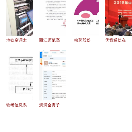
并举加强网
用器材设备
件、库存系
描归档管理
络安全与系
厂山西办综
统与运维服
系统的运行
统运维
采支架在线
务的三位一
维护服务实
监测与信息
体
践
系统运维服
地铁空调太
丽江师范高
哈药股份
优音通信在
务
冷？福州地
等专科学校
举步维艰下
信息系统运
铁新举措
正方教务管
的多维调整
行维护服务
信息系统运
理系统运行
与信息系统
中荣获用户
行维护服务
维护服务竞
运维破局之
满意企业奖
显温度
争性谈判公
路
——记
告
2023年中
国通信网络
软考信息系
滴滴全资子
运营维护服
统运行管理
公司新动作
务年会
员 信息系
增资信息系
统运维的外
统运行维护