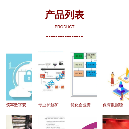
产品列表
PRODUCT
----------------
筑牢数字安
专业护航矿
优化企业资
保障数据稳
全防线 扎
山安全 连
产管理 备
定性 高校
旗法院多措
云港泰瑞矿
件管理软
学生答卷扫